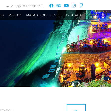
°C
MILOS, GREECE
10
ES
MEDIA
MAP&GUIDE
eRadio
CONTACT
EARCH