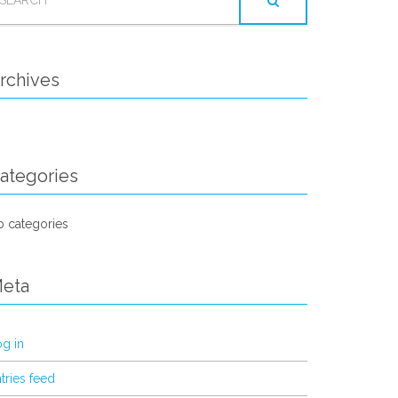
OR:
rchives
ategories
 categories
eta
g in
tries feed